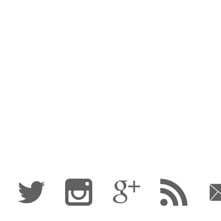
Fa
Tw
I