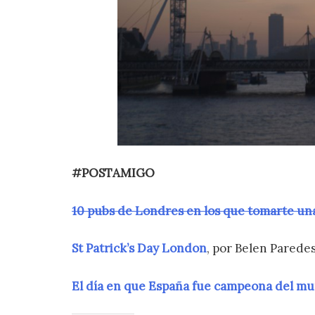
#POSTAMIGO
10 pubs de Londres en los que tomarte un
St Patrick’s Day London
, por Belen Parede
El día en que España fue campeona del m