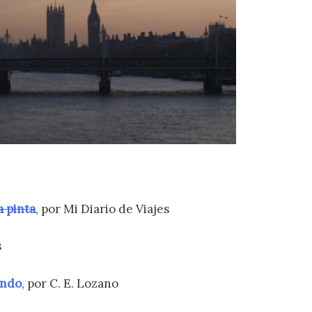
a pinta
, por Mi Diario de Viajes
s
undo
, por C. E. Lozano