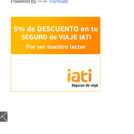
Powered by
Translate
cebo
itt
nst
Goog
Fee
Em