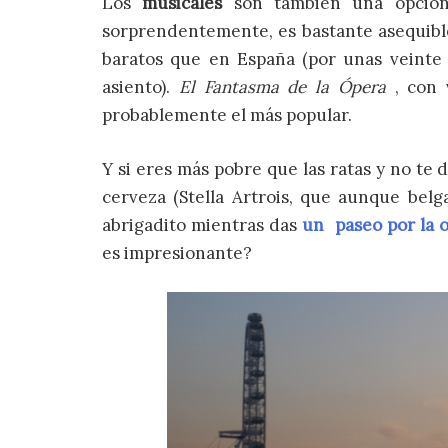
Los
musicales
son también una opción 
sorprendentemente, es bastante asequible
baratos que en España (por unas veinte
asiento).
El Fantasma de la Ópera
, con 
probablemente el más popular.
Y si eres más pobre que las ratas y no te
cerveza (Stella Artrois, que aunque belg
abrigadito mientras das
un paseo por la o
es impresionante?