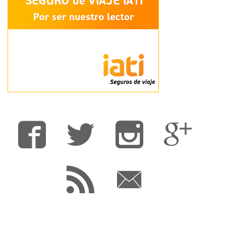
Fa
T
F