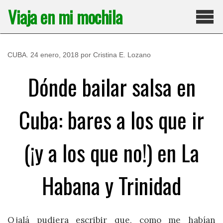
Saltar
Viaja en mi mochila
al
contenido
Pri
CUBA
.
24 enero, 2018
por
Cristina E. Lozano
Dónde bailar salsa en
Cuba: bares a los que ir
(¡y a los que no!) en La
Habana y Trinidad
Ojalá pudiera escribir que, como me habían