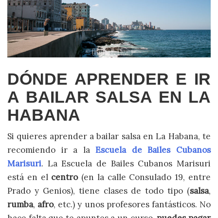
DÓNDE APRENDER E IR
A BAILAR SALSA EN LA
HABANA
Si quieres aprender a bailar salsa en La Habana, te
recomiendo ir a la
Escuela de Bailes Cubanos
Marisuri
. La Escuela de Bailes Cubanos Marisuri
está en el
centro
(en la calle Consulado 19, entre
Prado y Genios), tiene clases de todo tipo (
salsa
,
rumba
,
afro
, etc.) y unos profesores fantásticos. No
hace falta que te apuntes a un curso,
puedes pagar