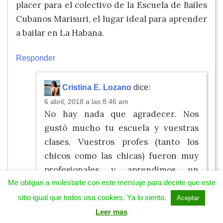
placer para el colectivo de la Escuela de Bailes
Cubanos Marisuri, el lugar ideal para aprender
a bailar en La Habana.
Responder
Cristina E. Lozano
dice:
6 abril, 2018 a las 8:46 am
No hay nada que agradecer. Nos
gustó mucho tu escuela y vuestras
clases. Vuestros profes (tanto los
chicos como las chicas) fueron muy
profesionales y aprendimos un
montón. Dales las gracias de nuestra
Me obligan a molestarte con este mensaje para decirte que este
parte y diles que cuando volvamos a
sitio igual que todos usa cookies. Ya lo siento.
Aceptar
Cuba, ¡seguro que volvemos a por más
Leer mas