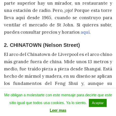
parte superior hay un mirador, un restaurante y
una estación de radio. Pero, ¡ojo! Porque esta torre
lleva aquí desde 1965, cuando se construyo para
ventilar el mercado de St John. Si quieres subir,
puedes consultar precios y horarios
aquí
.
2. CHINATOWN (Nelson Street)
El arco del Chinatown de Liverpool es el arco chino
más grande fuera de china. Mide unos 13 metros y
medio, fue traído pieza a pieza desde Shangai. Está
hecho de mármol y madera, en su diseño se aplican
los fundamentos del Feng Shui y, aunque su
construcción comenzó en 1994, no se inauguró
Me obligan a molestarte con este mensaje para decirte que este
hasta enero de 2000. Hoy es el arco de acceso a
sitio igual que todos usa cookies. Ya lo siento.
Aceptar
uno de los barrios chinos más antiguos de Europa
.
Leer mas