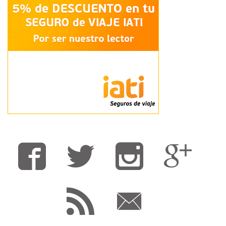
Fa
T
F