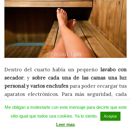
Dentro del cuarto había un pequeño
lavabo con
secador
; y
sobre cada una de las camas una luz
personal y varios enchufes
para poder recargar tus
aparatos electrónicos. Para más seguridad, cada
una de las chicas que estábamos en la habitación
Me obligan a molestarte con este mensaje para decirte que este
teníamos una taquilla grande
en la que cabía una
sitio igual que todos usa cookies. Ya lo siento.
Aceptar
mochila o maleta de cabina. Como en muchos otros
Leer mas
hostels
, para usar esta taquilla era necesario llevar