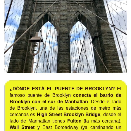
¿DÓNDE ESTÁ EL PUENTE DE BROOKLYN?
El
famoso puente de Brooklyn
conecta el barrio de
Brooklyn con el sur de Manhattan
. Desde el lado
de Brooklyn, una de las estaciones de metro más
cercanas es
High Street Brooklyn Bridge
, desde el
lado de Manhattan tienes
Fulton
(la más cercana),
Wall Street
y East Boroadway (ya caminando un