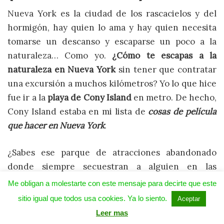
Nueva York es la ciudad de los rascacielos y del
hormigón, hay quien lo ama y hay quien necesita
tomarse un descanso y escaparse un poco a la
naturaleza… Como yo.
¿Cómo te escapas a la
naturaleza en Nueva York
sin tener que contratar
una excursión a muchos kilómetros? Yo lo que hice
fue ir a la
playa de Cony Island
en metro. De hecho,
Cony Island estaba en mi lista de
cosas de película
que hacer en Nueva York
.
¿Sabes ese parque de atracciones abandonado
donde siempre secuestran a alguien en las
películas de echar la siesta? Pues eso es Cony
Me obligan a molestarte con este mensaje para decirte que este
Island. En verano debe estar animadísimo, en
sitio igual que todos usa cookies. Ya lo siento.
Aceptar
invierno casi sientes que te van a secuestrar a ti.
Leer mas
Eso sí, tendrás la zona para ti solo, no te va a