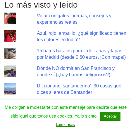
Lo más visto y leído
Volar con gatos: normas, consejos y
experiencias reales
Azul, rojo, amarillo, ¿qué significado tienen
los colores en India?
15 bares baratos para ir de cañas y tapas
por Madrid (desde 0,60 euros. ¡Con mapa!)
Dónde NO dormir en San Francisco y
donde sí (¿hay barrios peligrosos?)
Diccionario ‘santanderino’. 30 cosas que
dices si eres de Santander
Salir de fiesta por Varsovia. 10 garitos
Me obligan a molestarte con este mensaje para decirte que este
chulos para tomar vodka
sitio igual que todos usa cookies. Ya lo siento.
Aceptar
Liverpool en 2 días, guía rápida y barata de
Leer mas
la ciudad de los Beatles