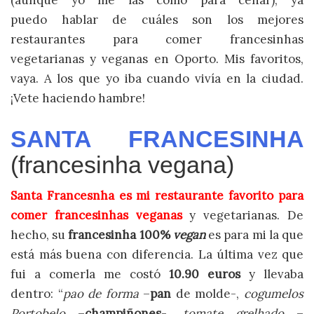
(aunque yo me las como para cenar), ya
puedo hablar de cuáles son los mejores
restaurantes para comer francesinhas
vegetarianas y veganas en Oporto. Mis favoritos,
vaya. A los que yo iba cuando vivía en la ciudad.
¡Vete haciendo hambre!
SANTA FRANCESINHA
(francesinha vegana)
Santa Francesnha es mi restaurante favorito para
comer francesinhas veganas
y vegetarianas. De
hecho, su
francesinha 100%
vegan
es para mi la que
está más buena con diferencia. La última vez que
fui a comerla me costó
10.90 euros
y llevaba
dentro: “
pao de forma
–
pan
de molde-,
cogumelos
Portobelo
–
champiñones
-,
tomate grelhado
–