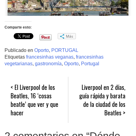
Comparte esto:
Más
Publicado en
Oporto
,
PORTUGAL
Etiquetas
francesinhas veganas
,
francesinhas
vegetarianas
,
gastronomía
,
Oporto
,
Portugal
Navegación
El Liverpool de los
Liverpool en 2 días,
de
Beatles, 16 ‘cosas
guía rápida y barata
entradas
beatle’ que ver y que
de la ciudad de los
hacer
Beatles
2 comentarios en “
Dónde