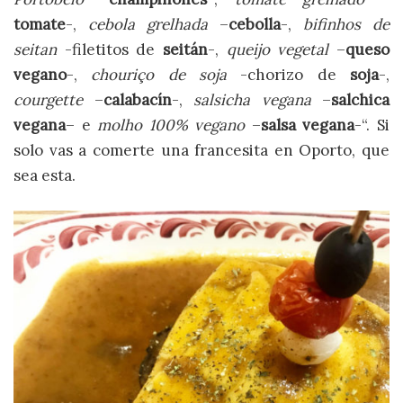
tomate
-,
cebola grelhada
–
cebolla
-,
bifinhos de
seitan
-filetitos de
seitán
-,
queijo vegetal
–
queso
vegano
-,
chouriço de soja
-chorizo de
soja
-,
courgette
–
calabacín
-,
salsicha vegana
–
salchica
vegana
– e
molho 100% vegano
–
salsa vegana
-“. Si
solo vas a comerte una francesita en Oporto, que
sea esta.