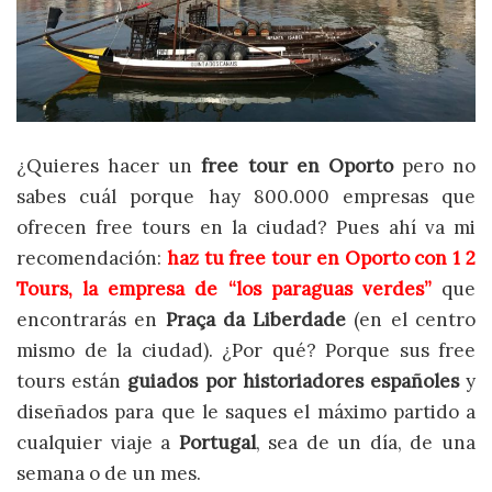
¿Quieres hacer un
free tour en Oporto
pero no
sabes cuál porque hay 800.000 empresas que
ofrecen free tours en la ciudad? Pues ahí va mi
recomendación:
haz tu free tour en Oporto con
1 2
Tours
, la empresa de “los paraguas verdes”
que
encontrarás en
Praça da Liberdade
(en el centro
mismo de la ciudad). ¿Por qué? Porque sus free
tours están
guiados por historiadores
españoles
y
diseñados para que le saques el máximo partido a
cualquier viaje a
Portugal
, sea de un día, de una
semana o de un mes.