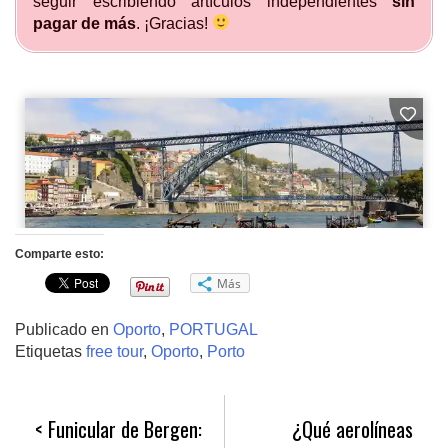
seguir escribiendo artículos independientes
sin
pagar de más
. ¡Gracias!
Comparte esto:
Más
Publicado en
Oporto
,
PORTUGAL
Etiquetas
free tour
,
Oporto
,
Porto
Navegación
Funicular de Bergen:
¿Qué aerolíneas