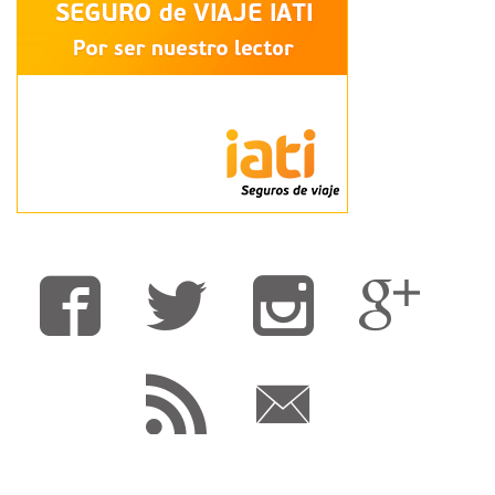
Fa
T
F