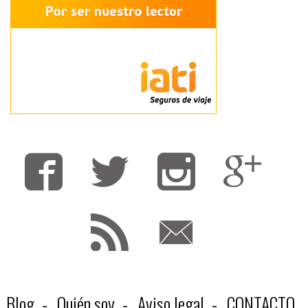
Fa
T
F
Blog
Quién soy
Aviso legal
CONTACTO