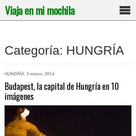
Saltar
Viaja en mi mochila
al
contenido
Pri
Categoría:
HUNGRÍA
HUNGRÍA
.
3 marzo, 2014
Budapest, la capital de Hungría en 10
imágenes