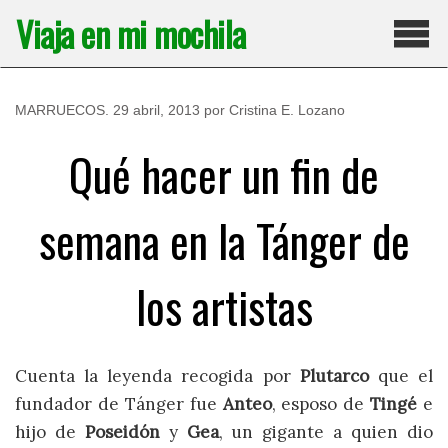
Saltar
Viaja en mi mochila
al
contenido
Pri
MARRUECOS
.
29 abril, 2013
por
Cristina E. Lozano
Qué hacer un fin de
semana en la Tánger de
los artistas
Cuenta la leyenda recogida por
Plutarco
que el
fundador de Tánger fue
Anteo
, esposo de
Tingé
e
hijo de
Poseidón
y
Gea
, un gigante a quien dio