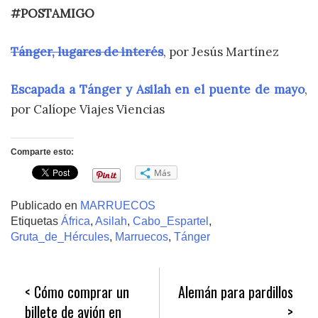
#POSTAMIGO
Tánger, lugares de interés
, por Jesús Martínez
Escapada a Tánger y Asilah en el puente de mayo
,
por Calíope Viajes Viencias
Comparte esto:
Más
Publicado en
MARRUECOS
Etiquetas
África
,
Asilah
,
Cabo_Espartel
,
Gruta_de_Hércules
,
Marruecos
,
Tánger
Navegación
Cómo comprar un
Alemán para pardillos
de
billete de avión en