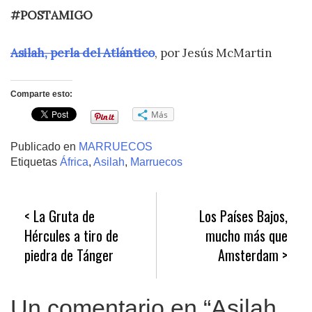
#POSTAMIGO
Asilah, perla del Atlántico
, por Jesús McMartin
Comparte esto:
Más
Publicado en
MARRUECOS
Etiquetas
África
,
Asilah
,
Marruecos
Navegación
La Gruta de
Los Países Bajos,
de
Hércules a tiro de
mucho más que
entradas
piedra de Tánger
Amsterdam
Un comentario en “
Asilah ,