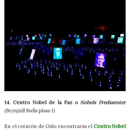
14. Centro Nobel de la Paz o
Nobels Fredssenter
(Brynjulf Bulls plass 1)
En el corazón de Oslo encontrarás el
Centro Nobel