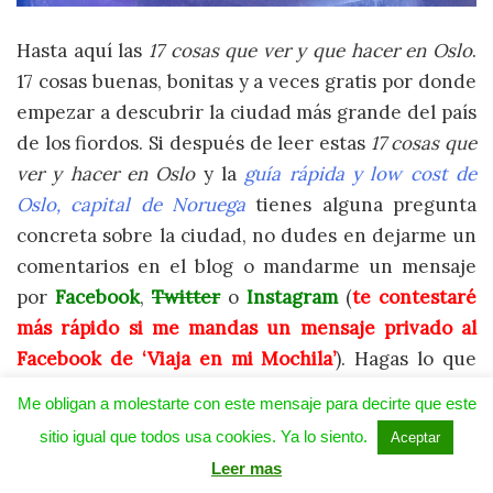
Hasta aquí las
17 cosas que ver y que hacer en Oslo
.
17 cosas buenas, bonitas y a veces gratis por donde
empezar a descubrir la ciudad más grande del país
de los fiordos. Si después de leer estas
17 cosas que
ver y hacer en Oslo
y la
guía rápida y low cost de
Oslo, capital de Noruega
tienes alguna pregunta
concreta sobre la ciudad, no dudes en dejarme un
comentarios en el blog o mandarme un mensaje
por
Facebook
,
Twitter
o
Instagram
(
te contestaré
más rápido si me mandas un mensaje privado al
Facebook de ‘Viaja en mi Mochila’
). Hagas lo que
hagas en Oslo, ¡que lo pases muy bien!
Me obligan a molestarte con este mensaje para decirte que este
sitio igual que todos usa cookies. Ya lo siento.
Aceptar
SI TE GUSTÓ ESTE
Leer mas