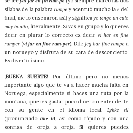
se lee
(yo siempre marco las dos
yai jar en fin rum-pé
sílabas de la palabra
y acentuó mucho la
del
rumpe
e
final, me lo enseñaron así) y significa
yo tengo un culo
, literalmente. Si vas en grupo y lo quieres
muy bonito
decir en plurar lo correcto es decir
vi har en fine
(
). Dile
a
rumper
vi jar en fine rum-per
jeg har fine rumpe
un noruego y disfruta de su cara de desconcierto.
Es divertidísimo.
¡BUENA SUERTE!
Por último pero no menos
importante algo que te va a hacer mucha falta en
Noruega, especialmente si haces una ruta por la
montaña, quieres gastar poco dinero o entenderte
con su gente en el idioma local.
Lykke til
(pronunciado
, así como rápido y con una
like til
sonrisa de oreja a oreja. Si quieres puedes