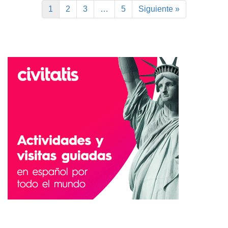
1
2
3
…
5
Siguiente »