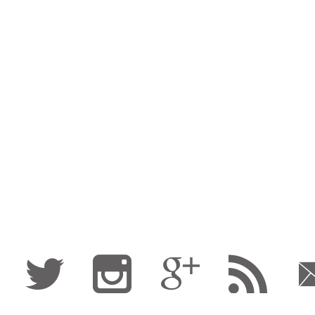
Fa
Tw
I