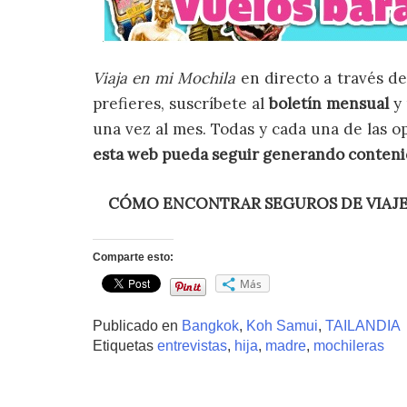
Viaja en mi Mochila
en directo a través 
prefieres, suscríbete al
boletín mensual
y 
una vez al mes. Todas y cada una de las o
esta web pueda seguir generando conten
CÓMO ENCONTRAR SEGUROS DE VIAJ
Comparte esto:
Más
Publicado en
Bangkok
,
Koh Samui
,
TAILANDIA
Etiquetas
entrevistas
,
hija
,
madre
,
mochileras
Navegación