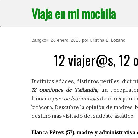
Saltar
Viaja en mi mochila
al
contenido
Bangkok
.
28 enero, 2015
por
Cristina E. Lozano
12 viajer@s, 12 o
Distintas edades, distintos perfiles, disti
12 opiniones de Tailandia
, un recopilat
llamado
país de las sonrisas
de otras perso
bitácora. Descubre la opinión de madres, b
destino más visitado del sudeste asiático.
Blanca P
érez (57)
, madre y administrativa 