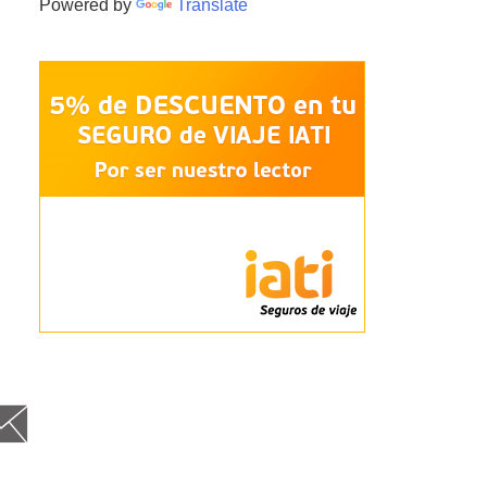
Powered by
Translate
cebo
itt
nst
Goog
Fee
Em