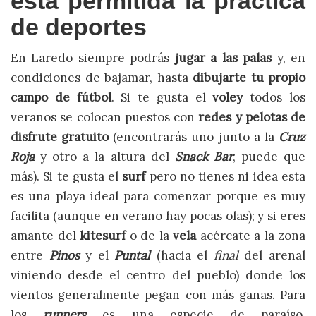
está permitida la práctica
de deportes
En Laredo siempre podrás
jugar a las palas
y, en
condiciones de bajamar, hasta
dibujarte tu propio
campo de fútbol
. Si te gusta el
voley
todos los
veranos se colocan puestos con
redes y pelotas de
disfrute gratuito
(encontrarás uno junto a la
Cruz
Roja
y otro a la altura del
Snack Bar
, puede que
más). Si te gusta el
surf
pero no tienes ni idea esta
es una playa ideal para comenzar porque es muy
facilita (aunque en verano hay pocas olas); y si eres
amante del
kitesurf
o de la
vela
acércate a la zona
entre
Pinos
y el
Puntal
(hacia el
final
del arenal
viniendo desde el centro del pueblo) donde los
vientos generalmente pegan con más ganas. Para
los
runners
es una especie de paraíso,