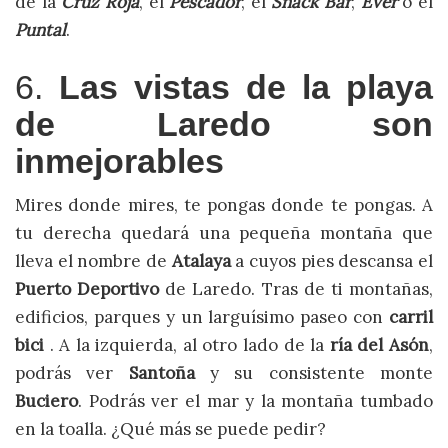
de la
Cruz Roja
, el
Pescador
, el
Snack Bar
,
Ever
o el
Puntal
.
6.
Las vistas de la playa
de Laredo son
inmejorables
Mires donde mires, te pongas donde te pongas. A
tu derecha quedará una pequeña montaña que
lleva el nombre de
Atalaya
a cuyos pies descansa el
Puerto Deportivo
de Laredo. Tras de ti montañas,
edificios, parques y un larguísimo paseo con
carril
bici
. A la izquierda, al otro lado de la
ría del Asón
,
podrás ver
Santoña
y su consistente monte
Buciero
. Podrás ver el mar y la montaña tumbado
en la toalla. ¿Qué más se puede pedir?