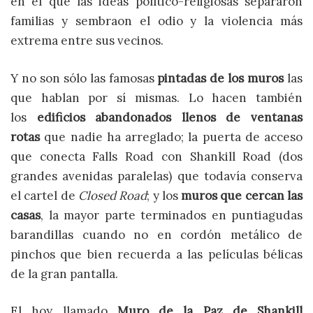
en el que las ideas político-religiosas separaron
familias y sembraon el odio y la violencia más
extrema entre sus vecinos.
Y no son sólo las famosas
pintadas de los muros
las
que hablan por sí mismas. Lo hacen también
los
edificios abandonados llenos de ventanas
rotas
que nadie ha arreglado; la puerta de acceso
que conecta Falls Road con Shankill Road (dos
grandes avenidas paralelas) que todavía conserva
el cartel de
Closed Road
; y los
muros que cercan las
casas
, la mayor parte terminados en puntiagudas
barandillas cuando no en cordón metálico de
pinchos que bien recuerda a las películas bélicas
de la gran pantalla.
El hoy llamado
Muro de la Paz de Shankill