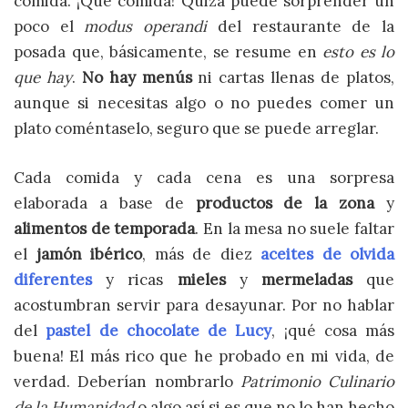
comida. ¡Qué comida! Quizá puede sorprender un
poco el
modus operandi
del restaurante de la
posada que, básicamente, se resume en
esto es lo
que hay
.
No hay menús
ni cartas llenas de platos,
aunque si necesitas algo o no puedes comer un
plato coméntaselo, seguro que se puede arreglar.
Cada comida
y cada cena es una sorpresa
elaborada a base de
productos de la zona
y
alimentos de temporada
. En la mesa no suele faltar
el
jamón ibérico
, más de diez
aceites de olvida
diferentes
y ricas
mieles
y
mermeladas
que
acostumbran servir para desayunar. Por no hablar
del
pastel de chocolate de Lucy
, ¡qué cosa más
buena! El más rico que he probado en mi vida, de
verdad. Deberían nombrarlo
Patrimonio Culinario
de la Humanidad
o algo así si es que no lo han hecho