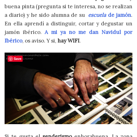
buena pinta (pregunta si te interesa, no se realizan
a diario) y he sido alumna de su
escuela
de jamón
.
En ella aprendí a
distinguir, cortar y degustar un
jamón ibérico.
A mi ya no me dan Navidul por
Ibérico
, os aviso. Y si,
hay WIFI
.
Save
Si te gusta el
senderismo
enhorabuena. La zona