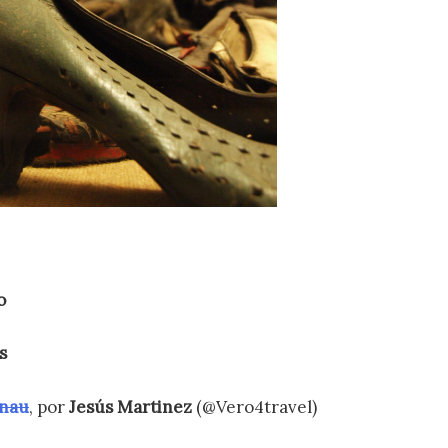
o
s
enau
, por
Jesús Martinez
(@Vero4travel)