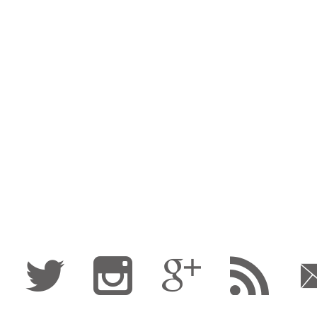
Fa
Tw
I