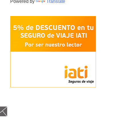
Powered by
Translate
cebo
itt
nst
Goog
Fee
Em