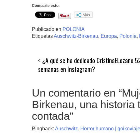
Comparte esto:
Más
Publicado en
POLONIA
Etiquetas
Auschwitz-Birkenau
,
Europa
,
Polonia
,
Navegación
¿A qué se ha dedicado CristinaELozano 5
de
semanas en Instagram?
entradas
Un comentario en “
Muj
Birkenau, una historia 
contada
”
Pingback:
Auschwitz. Horror humano | goikoviaj