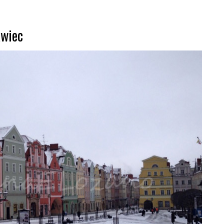
awiec