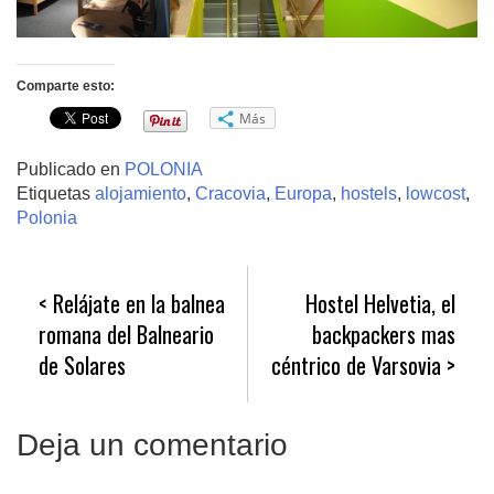
Comparte esto:
Más
Publicado en
POLONIA
Etiquetas
alojamiento
,
Cracovia
,
Europa
,
hostels
,
lowcost
,
Polonia
Navegación
Relájate en la balnea
Hostel Helvetia, el
de
romana del Balneario
backpackers mas
entradas
de Solares
céntrico de Varsovia
Deja un comentario