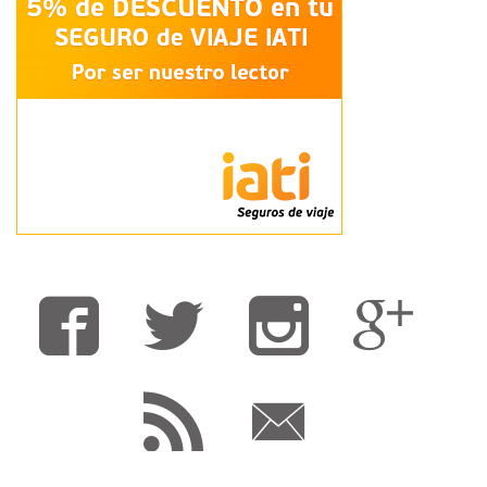
Fa
T
F