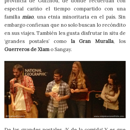
provincia de Guizhou, de donde recuerdan con
especial cariño el tiempo compartido con una
familia
miao
, una etnia minoritaria en el país. Sin
embargo confiesan que no solo buscan lo recóndito
en sus viajes. También les gusta disfrutar in situ de
‘grandes postales’ como
la Gran Muralla
, los
Guerreros de Xiam
o Sangay.
De las grandes postales, ¡Y de la comida! Y es que