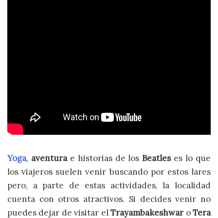
Yoga
,
aventura
e historias de los
Beatles
es lo que
los viajeros suelen venir buscando por estos lares
pero, a parte de estas actividades, la localidad
cuenta con otros atractivos. Si decides venir no
puedes dejar de visitar el
Trayambakeshwar
o
Tera