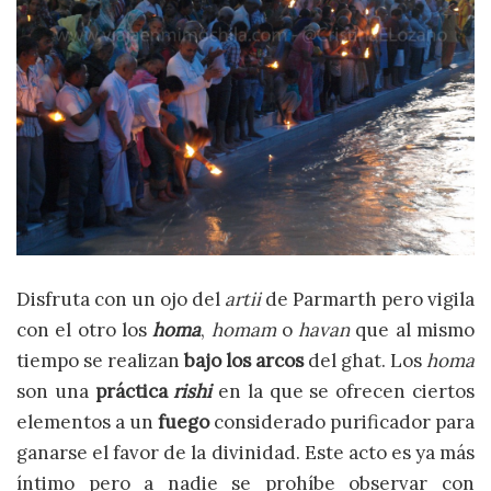
Disfruta con un ojo del
artii
de Parmarth pero vigila
con el otro los
homa
,
homam
o
havan
que al mismo
tiempo se realizan
bajo los arcos
del ghat. Los
homa
son una
práctica
rishi
en la que se ofrecen ciertos
elementos a un
fuego
considerado purificador para
ganarse el favor de la divinidad. Este acto es ya más
íntimo pero a nadie se prohíbe observar con