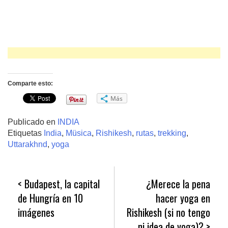
Comparte esto:
Más
Publicado en
INDIA
Etiquetas
India
,
Müsica
,
Rishikesh
,
rutas
,
trekking
,
Uttarakhnd
,
yoga
Navegación
Budapest, la capital
¿Merece la pena
de
de Hungría en 10
hacer yoga en
entradas
imágenes
Rishikesh (si no tengo
ni idea de yoga)?