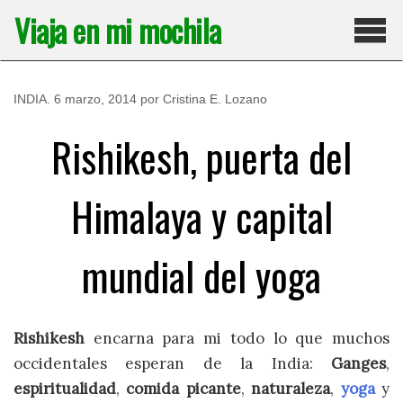
Saltar
Viaja en mi mochila
al
contenido
Pri
INDIA
.
6 marzo, 2014
por
Cristina E. Lozano
Rishikesh, puerta del
Himalaya y capital
mundial del yoga
Rishikesh
encarna para mi todo lo que muchos
occidentales esperan de la India:
Ganges
,
espiritualidad
,
comida picante
,
naturaleza
,
yoga
y