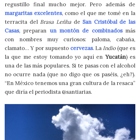
regustillo final mucho mejor. Pero además de
margaritas excelentes
, como el que me tomé en la
terracita del
Brasa Leñha
de
San Cristóbal de las
Casas
, preparan
un montón de
combinados
más
con nombres muy curiosos: paloma, cabaña,
clamato… Y por supuesto
cervezas
. La
Indio
(que es
la que me estoy tomando yo aquí en
Yucatán
) es
una de las más populares. Si te pasas con el alcohol
no ocurre nada (que no digo que os paséis, ¿eh?).
“En México tenemos una gran cultura de la resaca”
que diría el periodista @santiarias.