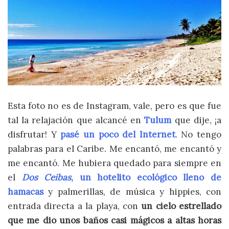
Esta foto no es de Instagram, vale, pero es que fue
tal la relajación que alcancé en
Tulum
que dije, ¡a
disfrutar! Y
pasé un poco del Internet
. No tengo
palabras para el Caribe. Me encantó, me encantó y
me encantó. Me hubiera quedado para siempre en
el
Dos Ceibas
, un hotelito ecológico lleno de
hamacas
y palmerillas, de música y hippies, con
entrada directa a la playa, con
un cielo estrellado
que me dio unos baños casi mágicos a altas horas