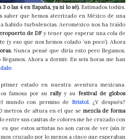
 o las 4 en España, ya ni lo sé).
Estimados tod@s.
ros saber que hemos aterrizado en México de una
ha habido turbulencias. Aeroméxico nos ha traído
eropuerto de DF
y tener que esperar una cola de
te (y eso que nos hemos colado ‘un poco’). Ahora
oras.
Nunca pensé que diría esto pero llegamos,
 llegamos. Ahora a dormir. En seis horas me han
dalo
.
primer estado en nuestra aventura mexicana.
ios famosa por su
rally
y su
festival de globos
del mundo con permiso de
Bristol
. ¿Y después?
000 metros de altura en el que se
mezcla de forma
o entre sus casitas de colores me he cruzado con
es que estos artistas no son caros de ver (sin ir
hemos cruzado por lo menos a cinco que esperaban