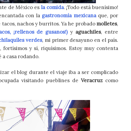
ente de México es
la comida
. ¡Todo está buenísimo!
encantada con la
gastronomía mexicana
que, por
e tacos, nachos y burritos. Ya he probado
molletes
,
acos, ¡rellenos de gusanos!)
y
aguachiles
, entre
chilaquíles verdes
, mi primer desayuno en el país.
 fortísimos y sí, riquísimos. Estoy muy contenta
é a casa rodando.
izar el blog durante el viaje iba a ser complicado
ocupada visitando pueblines de
Veracruz
como