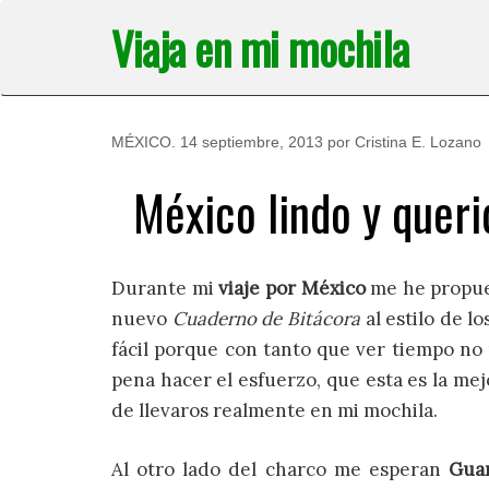
Saltar
Viaja en mi mochila
al
contenido
MÉXICO
.
14 septiembre, 2013
por
Cristina E. Lozano
México lindo y queri
Durante mi
viaje por México
me he propues
nuevo
Cuaderno de Bitácora
al estilo de l
fácil porque con tanto que ver tiempo no
pena hacer el esfuerzo, que esta es la me
de llevaros realmente en mi mochila.
Al otro lado del charco me esperan
Gua