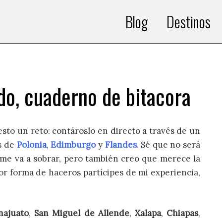
Blog
Destinos
do, cuaderno de bitacora
to un reto: contároslo en directo a través de un
os de
Polonia
,
Edimburgo
y
Flandes
. Sé que no será
 me va a sobrar, pero también creo que merece la
jor forma de haceros partícipes de mi experiencia,
najuato
,
San Miguel de Allende
,
Xalapa
,
Chiapas
,