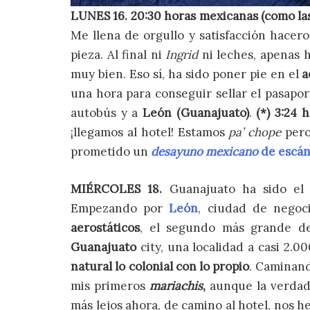
LUNES 16. 20:30 horas mexicanas (como las 3
Me llena de orgullo y satisfacción hace
pieza. Al final ni
Ingrid
ni leches, apenas 
muy bien. Eso sí, ha sido poner pie en el
a
una hora para conseguir sellar el pasapor
autobús y a
León (Guanajuato)
.
(*) 3:24 h
¡llegamos al hotel! Estamos
pa’ chope
pero
prometido un
desayuno mexicano
de escán
MIÉRCOLES 18.
Guanajuato ha sido el 
Empezando por
León
, ciudad de negoc
aerostáticos
, el segundo más grande 
Guanajuato
city, una localidad a casi 2.
natural lo colonial con lo propio
. Caminand
mis primeros
mariachis
,
aunque la verdad 
más lejos ahora, de camino al hotel, nos 