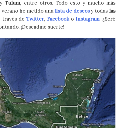
y
Tulum
, entre otros. Todo esto y mucho más
de verano he metido una
lista de deseos
y todas
las
 través de
Twitter
,
Facebook
o
Instagram
. ¿Seré
 contando. ¡Deseadme suerte!