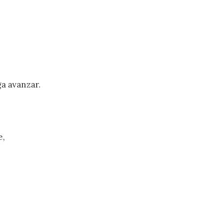
ga avanzar.
e,