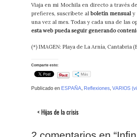
Viaja en mi Mochila en directo a través 
prefieres, suscríbete al
boletín mensual
y 
una vez al mes. Todas y cada una de las o
esta web pueda seguir generando conten
(*) IMAGEN: Playa de La Arnía, Cantabria (
Comparte esto:
Más
Publicado en
ESPAÑA
,
Reflexiones
,
VARIOS (via
Navegación
Hijas de la crisis
de
entradas
2 comentarios en “
Infi