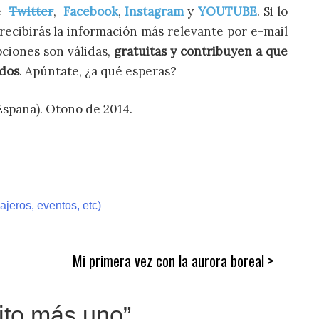
de
Twitter
,
Facebook
,
Instagram
y
YOUTUBE
. Si lo
recibirás la información más relevante por e-mail
pciones son válidas,
gratuitas y contribuyen a que
idos
. Apúntate, ¿a qué esperas?
España). Otoño de 2014.
jeros, eventos, etc)
Mi primera vez con la aurora boreal
nito más uno
”