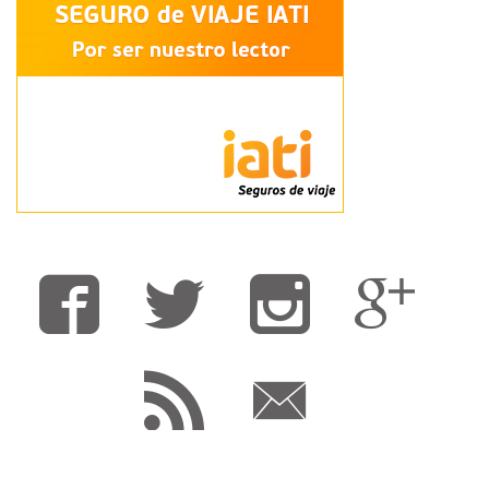
Fa
T
F