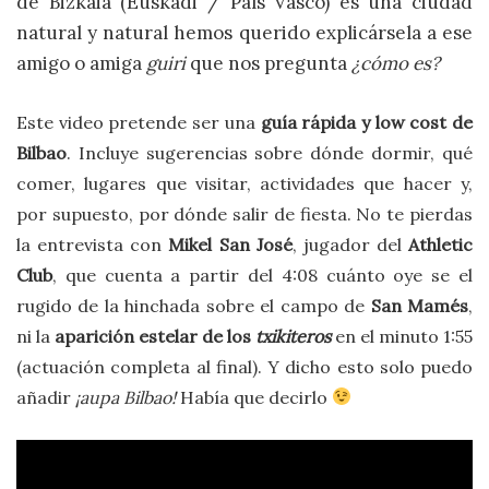
de Bizkaia (Euskadi / País Vasco) es una ciudad
natural y natural hemos querido explicársela a ese
amigo o amiga
guiri
que nos pregunta
¿cómo es?
Este video pretende ser una
guía rápida y low cost de
Bilbao
. Incluye sugerencias sobre dónde dormir, qué
comer, lugares que visitar, actividades que hacer y,
por supuesto, por dónde salir de fiesta. No te pierdas
la entrevista con
Mikel San José
, jugador del
Athletic
Club
, que cuenta a partir del 4:08 cuánto oye se el
rugido de la hinchada sobre el campo de
San Mamés
,
ni la
aparición estelar de los
txikiteros
en el minuto 1:55
(actuación completa al final). Y dicho esto solo puedo
añadir
¡aupa Bilbao!
Había que decirlo