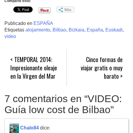
Comparte esto:
Más
Publicado en
ESPAÑA
Etiquetas
alojamiento
,
Bilbao
,
Bizkaia
,
España
,
Euskadi
,
video
Navegación
TEMPORAL 2014:
Cinco formas de
de
Impresionante oleaje
viajar gratis o muy
entradas
en la Virgen del Mar
barato
7 comentarios en “
VIDEO:
Guía low cost de Bilbao
”
Chalo84
dice: