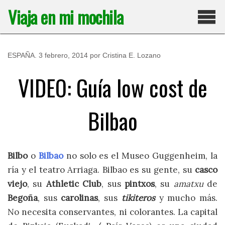
Saltar
Viaja en mi mochila
al
contenido
Pri
ESPAÑA
.
3 febrero, 2014
por
Cristina E. Lozano
VIDEO: Guía low cost de
Bilbao
Bilbo
o
Bilbao
no solo es el Museo Guggenheim, la
ría y el teatro Arriaga. Bilbao es su gente, su
casco
viejo
, su
Athletic Club
, sus
pintxos
, su
amatxu
de
Begoña
, sus
carolinas
, sus
tikiteros
y mucho más.
No necesita conservantes, ni colorantes. La capital