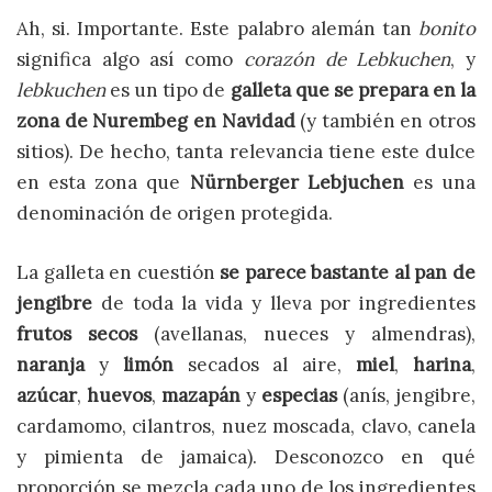
Ah, si. Importante. Este palabro alemán tan
bonito
significa algo así como
corazón de Lebkuchen
, y
lebkuchen
es un tipo de
galleta que se prepara en la
zona de Nurembeg en Navidad
(y también en otros
sitios). De hecho, tanta relevancia tiene este dulce
en esta zona que
Nürnberger Lebjuchen
es una
denominación de origen protegida.
La galleta en cuestión
se parece bastante al pan de
jengibre
de toda la vida y lleva por ingredientes
frutos secos
(avellanas, nueces y almendras),
naranja
y
limón
secados al aire,
miel
,
harina
,
azúcar
,
huevos
,
mazapán
y
especias
(anís, jengibre,
cardamomo, cilantros, nuez moscada, clavo, canela
y pimienta de jamaica). Desconozco en qué
proporción se mezcla cada uno de los ingredientes