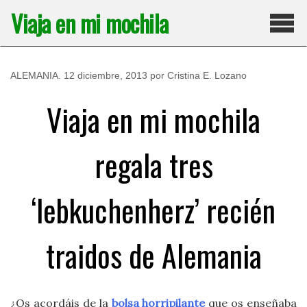
Saltar
Viaja en mi mochila
al
contenido
Pri
ALEMANIA
.
12 diciembre, 2013
por
Cristina E. Lozano
Viaja en mi mochila
regala tres
‘lebkuchenherz’ recién
traidos de Alemania
¿Os acordáis de la
bolsa horripilante
que os enseñaba