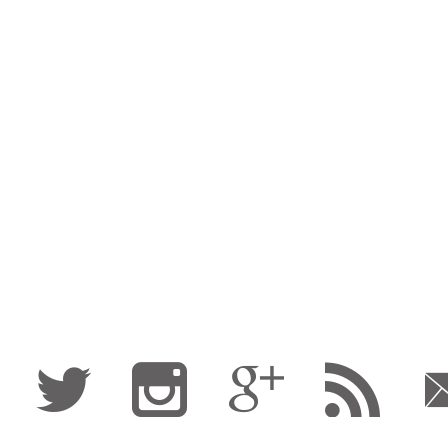
Fa
Tw
I