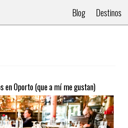
Blog
Destinos
s en Oporto (que a mí me gustan)