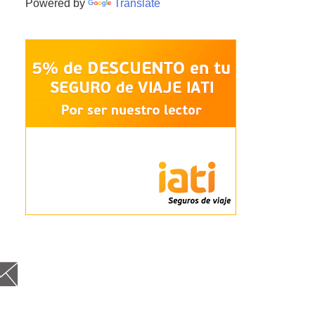
Powered by
Translate
cebo
itt
nst
Goog
Fee
Em