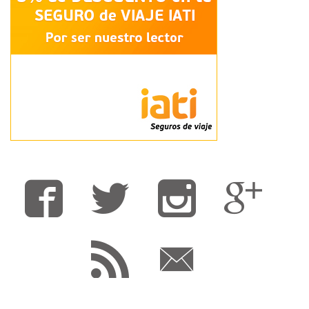
Fa
T
F