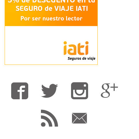
Fa
T
F