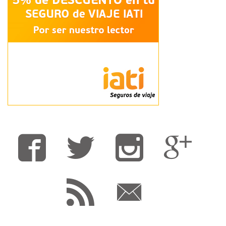
Fa
T
F