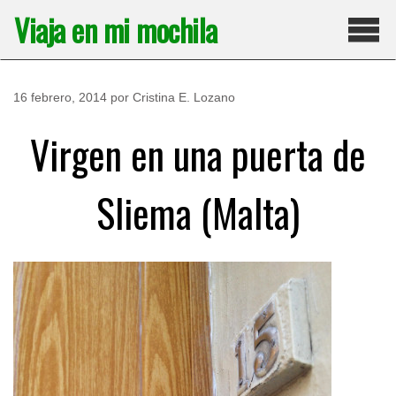
Saltar
Viaja en mi mochila
al
contenido
Pri
16 febrero, 2014
por
Cristina E. Lozano
Virgen en una puerta de
Sliema (Malta)