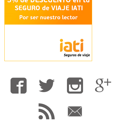
Fa
T
F