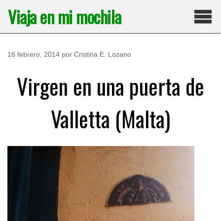
Saltar
Viaja en mi mochila
al
contenido
Pri
16 febrero, 2014
por
Cristina E. Lozano
Virgen en una puerta de
Valletta (Malta)