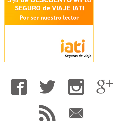
Fa
T
F