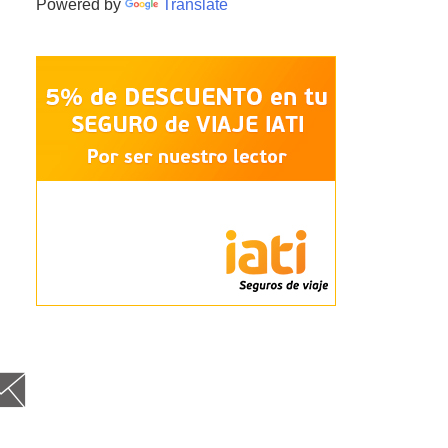
Powered by
Translate
cebo
itt
nst
Goog
Fee
Em