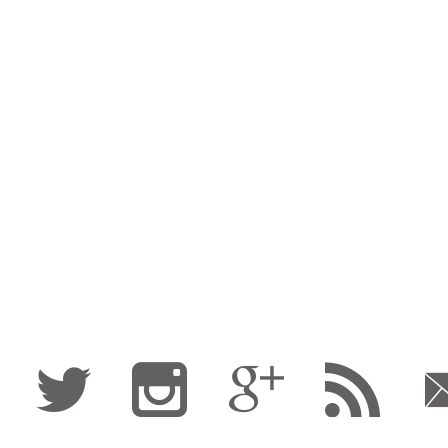
Fa
Tw
I