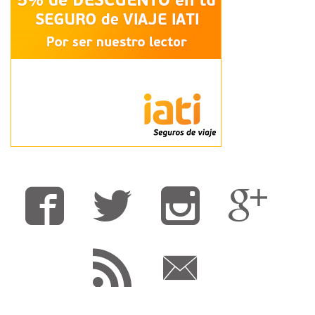
Fa
T
F