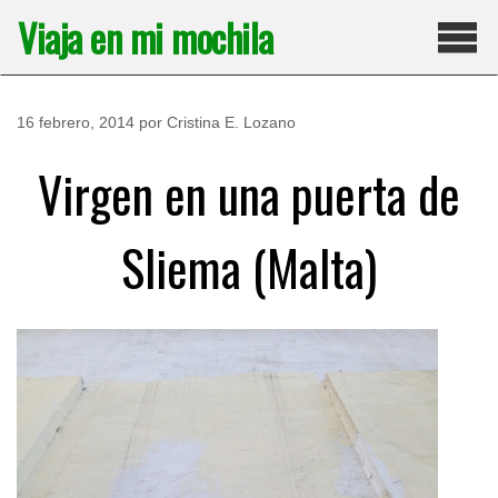
Saltar
Viaja en mi mochila
al
contenido
Pri
16 febrero, 2014
por
Cristina E. Lozano
Virgen en una puerta de
Sliema (Malta)