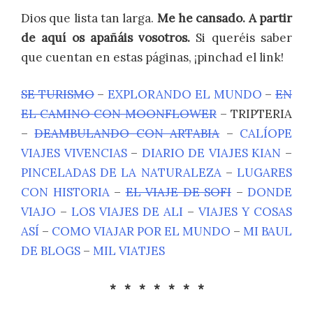
Dios que lista tan larga.
Me he cansado. A partir
de aquí os apañáis vosotros.
Si queréis saber
que cuentan en estas páginas, ¡pinchad el link!
SE TURISMO
–
EXPLORANDO EL MUNDO
–
EN
EL CAMINO CON MOONFLOWER
– TRIPTERIA
–
DEAMBULANDO CON ARTABIA
–
CALÍOPE
VIAJES VIVENCIAS
–
DIARIO DE VIAJES KIAN
–
PINCELADAS DE LA NATURALEZA
–
LUGARES
CON HISTORIA
–
EL VIAJE DE SOFI
–
DONDE
VIAJO
–
LOS VIAJES DE ALI
–
VIAJES Y COSAS
ASÍ
–
COMO VIAJAR POR EL MUNDO
–
MI BAUL
DE BLOGS
–
MIL VIATJES
* * * * * * *