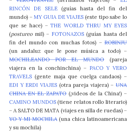
–
VERO4TRAVEL
(hermanos viajeros) –
EL
RINCÓN DE SELE
(guías hasta del fin del
mundo) –
MY GUIA DE VIAJES
(este tipo sabe lo
que se hace) –
THE WORLD THRU MY EYES
(
postureo
mil) –
FOTONAZOS
(guías hasta del
fin del mundo con muchas fotos) –
ROBINJU
(un andaluz que le pone música a todo) –
MOCHILEANDO POR EL MUNDO
(pareja
viajera en la conchinchina) –
PACO Y VERO
TRAVELS
(gente maja que cuelga candaos) –
EDI Y ERDI VIAJES
(otra pareja viajera) –
UNA
CHINA EN EL ZAPATO
(¡videos de la China!) –
CAMINO MUNDOS
(tiene relatos rollo literario)
– A SALTO DE MATA (viajes en silla de ruedas) –
YO Y MI MOCHILA
(una chica latinoamericana
y su mochila)