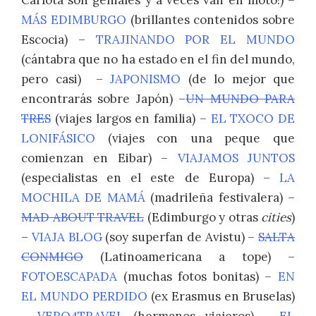
Carlota son geniales y a veces van en moto!) –
MÁS EDIMBURGO
(brillantes contenidos sobre
Escocia) –
TRAJINANDO POR EL MUNDO
(cántabra que no ha estado en el fin del mundo,
pero casi) –
JAPONISMO
(de lo mejor que
encontrarás sobre Japón) –
UN MUNDO PARA
TRES
(viajes largos en familia) –
EL TXOCO DE
LONIFÁSICO
(viajes con una peque que
comienzan en Eibar) –
VIAJAMOS JUNTOS
(especialistas en el este de Europa) –
LA
MOCHILA DE MAMÁ
(madrileña festivalera) –
MAD ABOUT TRAVEL
(Edimburgo y otras
cities
)
–
VIAJA BLOG
(soy superfan de Avistu) –
SALTA
CONMIGO
(Latinoamericana a tope) –
FOTOESCAPADA
(muchas fotos bonitas) –
EN
EL MUNDO PERDIDO
(ex Erasmus en Bruselas)