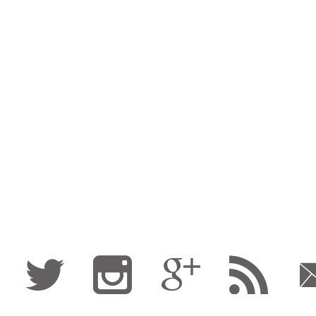
Fa
Tw
I