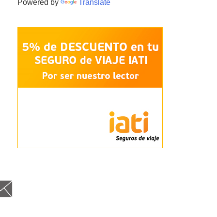
Powered by
Translate
cebo
itt
nst
Goog
Fee
Em