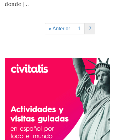
donde […]
« Anterior
1
2