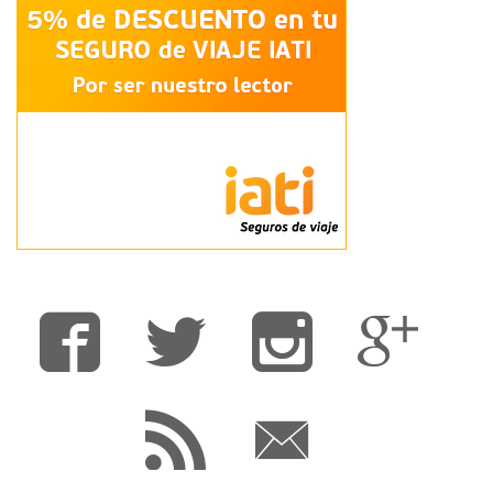
Fa
T
F