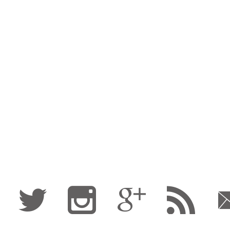
Fa
Tw
I