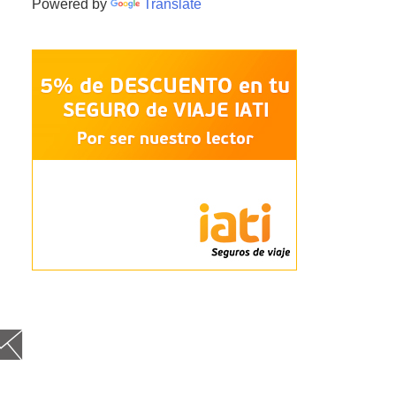
Powered by
Translate
cebo
itt
nst
Goog
Fee
Em