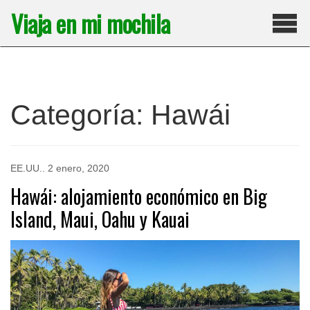
Saltar
Viaja en mi mochila
al
contenido
Pri
Categoría:
Hawái
EE.UU.
.
2 enero, 2020
Hawái: alojamiento económico en Big
Island, Maui, Oahu y Kauai